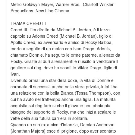
Metro-Goldwyn-Mayer, Warner Bros., Chartoff-Winkler 
Productions, New Line Cinema
TRAMA CREED III
Creed III, film diretto da Michael B. Jordan, è il terzo 
capitolo su Adonis Creed (Michael B. Jordan), figlio di 
Apollo Creed, ex avversario e amico di Rocky Balboa, 
morto a seguito di un match con Ivan Drago. Adonis, 
chiamato Donnie, ha seguito le orme paterne, allenato da 
Rocky. Grazie ai duri allenamenti è riuscito a vendicare il 
genitore sul ring, dove ha sconfitto Viktor Drago, figlio di 
Ivan.
Divenuto ormai una star della boxe, la vita di Donnie è 
coronata di successi, anche nella sfera privata, infatti ha 
una relazione con la bella Bianca (Tessa Thompson), con 
cui ha avuto nel frattempo anche una figlia. La maturità 
acquisita sul ring farà sì che il giovane non abbia più 
bisogno del supporto di Rocky, ma che inizi a scalare le 
vette della sua futura carriera in solitaria.
Quando un suo ex amico d'infanzia, Damian Anderson 
(Jonathan Majors) esce di prigione, dopo aver scontato 