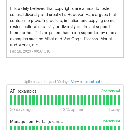
It is widely believed that copyrights are a must to foster 
cultural diversity and creativity. However, Parc argues that 
contrary to prevailing beliefs, imitation and copying do not 
restrict cultural creativity or diversity but in fact support 
them further. This argument has been supported by many 
examples such as Millet and Van Gogh, Picasso, Manet, 
and Monet, etc.
Feb
28
,
2023
-
00:07
UTC
Uptime over the past
30
days.
View historical uptime.
Operational
API (example)
30
days ago
100
% uptime
Today
Operational
Management Portal (example)